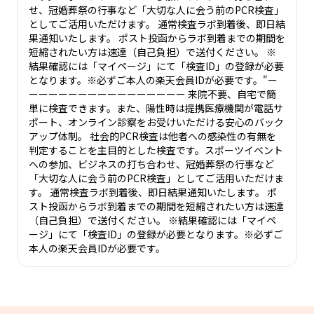
せ、冠婚葬祭の行事など「大切な人に会う前のPCR検査」
としてご活用いただけます。 通常検査ラボ到着後、即日結
果通知いたします。 ポスト投函からラボ到着までの期間を
短縮されたい方は速達（自己負担）で送付ください。 ※
結果確認には「マイページ」にて「検査ID」の登録が必要
となります。※必ずご本人の楽天会員IDが必要です。"ー
ーーーーーーーーーーーーーーーー 来院不要、自宅で簡
単に検査できます。また、陽性時は提携医療機関が電話サ
ポート、オンライン診察をお受けいただける安心のバック
アップ体制。 社会的PCR検査は他者への感染性の有無を
判定することを主目的とした検査です。スポーツイベント
への参加、ビジネスの打ち合わせ、冠婚葬祭の行事など
「大切な人に会う前のPCR検査」としてご活用いただけま
す。 通常検査ラボ到着後、即日結果通知いたします。 ポ
スト投函からラボ到着までの期間を短縮されたい方は速達
（自己負担）で送付ください。 ※結果確認には「マイペ
ージ」にて「検査ID」の登録が必要となります。※必ずご
本人の楽天会員IDが必要です。