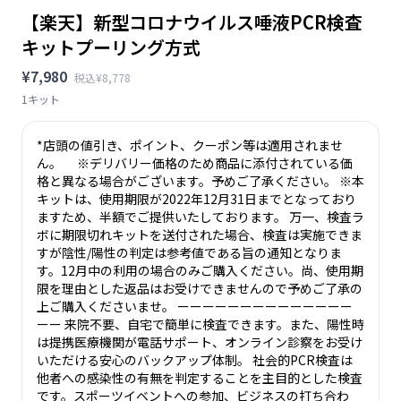
【楽天】新型コロナウイルス唾液PCR検査
キットプーリング方式
¥7,980
税込¥8,778
1キット
*店頭の値引き、ポイント、クーポン等は適用されませ
ん。 ※デリバリー価格のため商品に添付されている価
格と異なる場合がございます。予めご了承ください。 ※本
キットは、使用期限が2022年12月31日までとなっており
ますため、半額でご提供いたしております。 万一、検査ラ
ボに期限切れキットを送付された場合、検査は実施できま
すが陰性/陽性の判定は参考値である旨の通知となりま
す。12月中の利用の場合のみご購入ください。尚、使用期
限を理由とした返品はお受けできませんので予めご了承の
上ご購入くださいませ。 ーーーーーーーーーーーーーー
ーー 来院不要、自宅で簡単に検査できます。また、陽性時
は提携医療機関が電話サポート、オンライン診察をお受け
いただける安心のバックアップ体制。 社会的PCR検査は
他者への感染性の有無を判定することを主目的とした検査
です。スポーツイベントへの参加、ビジネスの打ち合わ