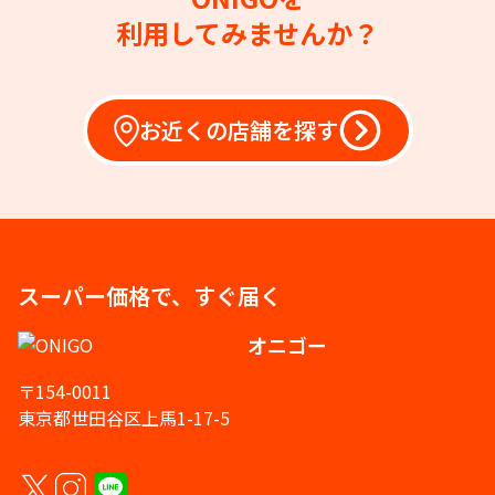
利用してみませんか？
お近くの店舗を探す
スーパー価格で、すぐ届く
オニゴー
〒154-0011
東京都世田谷区上馬1-17-5