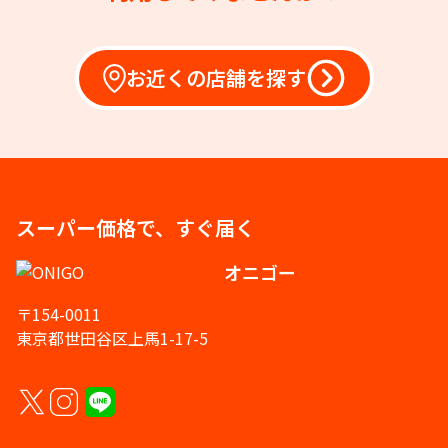
お近くの店舗を探す
スーパー価格で、すぐ届く
オニゴー
〒154-0011
東京都世田谷区上馬1-17-5