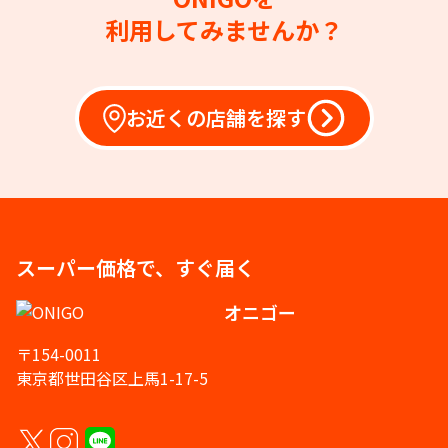
利用してみませんか？
お近くの店舗を探す
スーパー価格で、すぐ届く
オニゴー
〒154-0011
東京都世田谷区上馬1-17-5