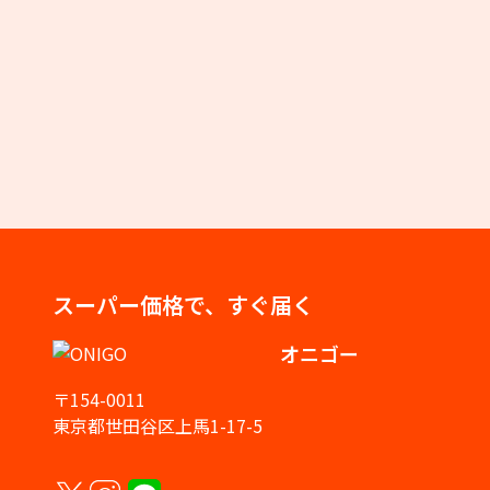
スーパー価格で、すぐ届く
オニゴー
〒154-0011
東京都世田谷区上馬1-17-5