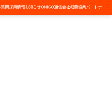
る質問
採用情報
お知らせ
ONIGO通信
会社概要
協業パートナー