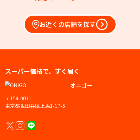
お近くの店舗を探す
スーパー価格で、すぐ届く
オニゴー
〒154-0011
東京都世田谷区上馬1-17-5