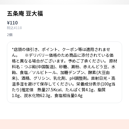
五条庵 豆大福
¥110
税込¥118
2個
*店頭の値引き、ポイント、クーポン等は適用されませ
ん。 ※デリバリー価格のため商品に添付されている価
格と異なる場合がございます。予めご了承ください。 原材
料名：つぶ餡(中国製造)、砂糖、澱粉、赤えんどう豆、水
飴、食塩／ソルビトール、加糖デンプン、酵素(大豆由
来)、酒精、グリシン、乳化剤、pH調整剤。直射日光・高
温多湿を避けて保存してください。栄養成分表示(100g当
たり)推定値 熱量27.5Kcal、たんぱく質4.1g、脂質
1.0g、炭水化物62.3g、食塩相当量0.4g