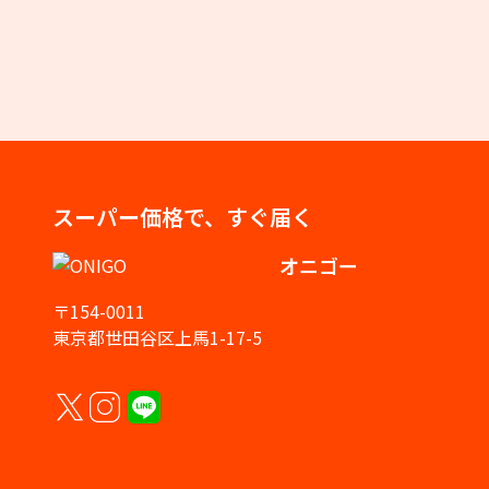
スーパー価格で、すぐ届く
オニゴー
〒154-0011
東京都世田谷区上馬1-17-5