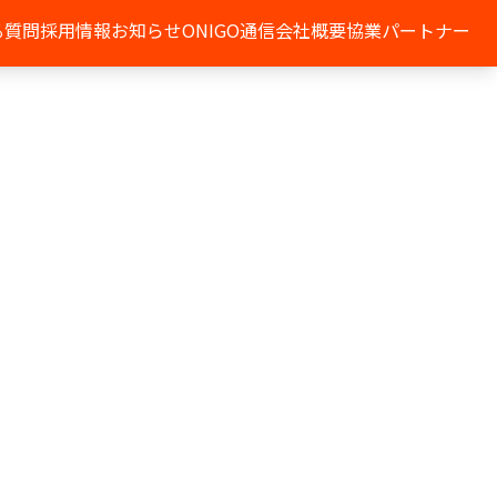
る質問
採用情報
お知らせ
ONIGO通信
会社概要
協業パートナー