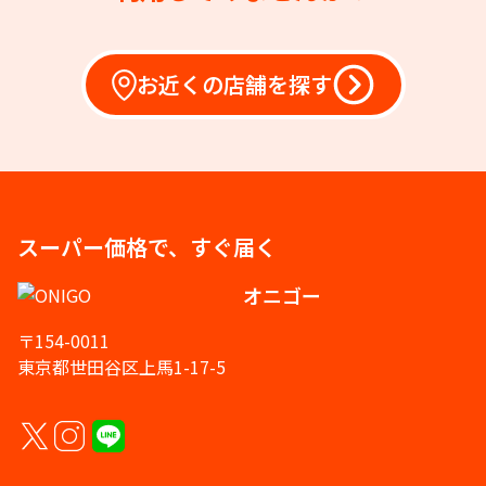
お近くの店舗を探す
スーパー価格で、すぐ届く
オニゴー
〒154-0011
東京都世田谷区上馬1-17-5