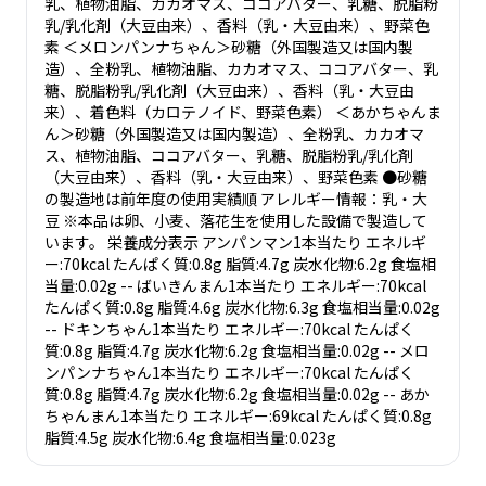
乳、植物油脂、カカオマス、ココアバター、乳糖、脱脂粉
乳/乳化剤（大豆由来）、香料（乳・大豆由来）、野菜色
素 ＜メロンパンナちゃん＞砂糖（外国製造又は国内製
造）、全粉乳、植物油脂、カカオマス、ココアバター、乳
糖、脱脂粉乳/乳化剤（大豆由来）、香料（乳・大豆由
来）、着色料（カロテノイド、野菜色素） ＜あかちゃんま
ん＞砂糖（外国製造又は国内製造）、全粉乳、カカオマ
ス、植物油脂、ココアバター、乳糖、脱脂粉乳/乳化剤
（大豆由来）、香料（乳・大豆由来）、野菜色素 ●砂糖
の製造地は前年度の使用実績順 アレルギー情報：乳・大
豆 ※本品は卵、小麦、落花生を使用した設備で製造して
います。 栄養成分表示 アンパンマン1本当たり エネルギ
ー:70kcal たんぱく質:0.8g 脂質:4.7g 炭水化物:6.2g 食塩相
当量:0.02g -- ばいきんまん1本当たり エネルギー:70kcal
たんぱく質:0.8g 脂質:4.6g 炭水化物:6.3g 食塩相当量:0.02g
-- ドキンちゃん1本当たり エネルギー:70kcal たんぱく
質:0.8g 脂質:4.7g 炭水化物:6.2g 食塩相当量:0.02g -- メロ
ンパンナちゃん1本当たり エネルギー:70kcal たんぱく
質:0.8g 脂質:4.7g 炭水化物:6.2g 食塩相当量:0.02g -- あか
ちゃんまん1本当たり エネルギー:69kcal たんぱく質:0.8g
脂質:4.5g 炭水化物:6.4g 食塩相当量:0.023g