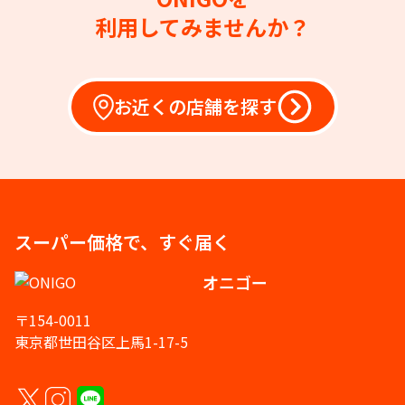
利用してみませんか？
お近くの店舗を探す
スーパー価格で、すぐ届く
オニゴー
〒154-0011
東京都世田谷区上馬1-17-5