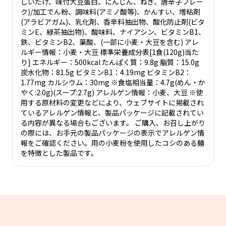
しいたけ、味付大豆蛋白、にんじん、ねぎ、唐辛子フレー
ク)/加工でん粉、調味料(アミノ酸等)、かんすい、増粘剤
(アラビアガム)、乳化剤、香辛料抽出物、酸化防止剤(ビタ
ミンE、緑茶抽出物)、酸味料、ナイアシン、ビタミンB1、
鉄、ビタミンB2、葉酸、(一部に小麦・大豆を含む) アレ
ルギー情報：小麦・大豆 標準栄養成分表[1食(120g)当た
り] エネルギー：500kcal たんぱく質：9.8g 脂質：15.0g
炭水化物：81.5g ビタミンB1：4.19mg ビタミンB2：
1.77mg カルシウム：30mg ※食塩相当量：4.7g(めん・か
やく:2.0g)(スープ:2.7g) アレルゲン情報：小麦、大豆 ※使
用する原材料の変更などにより、ウェブサイトに掲載され
ているアレルゲン情報と、製品パッケージに記載されてい
る内容が異なる場合もございます。 ご購入、お召し上がり
の際には、お手元の製品パッケージの表示でアレルゲン情
報をご確認ください。用の小麦粉を使用したコシのある麺
を特徴とした製品です。