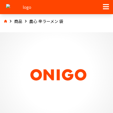
商品
農心 辛ラーメン 袋