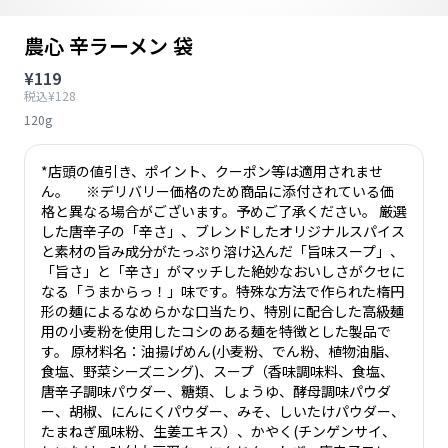
農心 辛ラーメン 袋
¥119
税込¥128
120g
*店頭の値引き、ポイント、クーポン等は適用されませ
ん。 ※デリバリー価格のため商品に添付されている価
格と異なる場合がございます。予めご了承ください。 厳選
した唐辛子の「辛さ」、ブレンドしたオリジナルスパイス
と素材の旨み成分がたっぷり溶け込んだ「旨味スープ」、
「旨さ」と「辛さ」がマッチした絶妙なおいしさがクセに
なる「うまからっ！」味です。特殊な方法で作られた楕円
形の麺によるなめらかな口当たり、特別に配合した高級麺
用の小麦粉を使用したコシのある麺を特徴とした製品で
す。 原材料名：油揚げめん(小麦粉、でん粉、植物油脂、
食塩、野菜シーズニング)、スープ（香味調味料、食塩、
唐辛子調味パウダー、糖類、しょうゆ、酵母調味パウダ
ー、胡椒、にんにくパウダー、みそ、しいたけパウダー、
たまねぎ風味粉、生姜エキス）、かやく(チンゲンサイ、