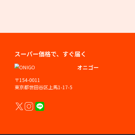
スーパー価格で、すぐ届く
オニゴー
〒154-0011
東京都世田谷区上馬1-17-5