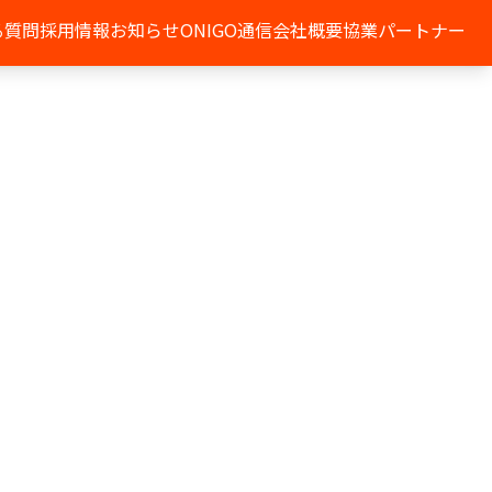
る質問
採用情報
お知らせ
ONIGO通信
会社概要
協業パートナー