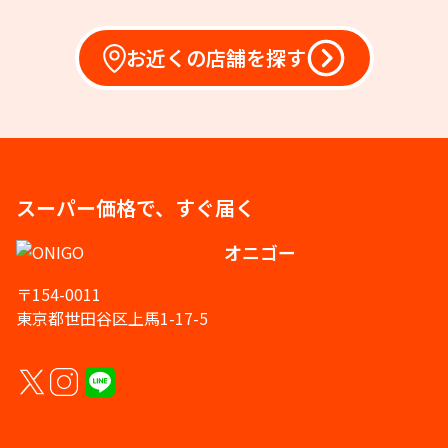
お近くの店舗を探す
スーパー価格で、すぐ届く
オニゴー
〒154-0011
東京都世田谷区上馬1-17-5