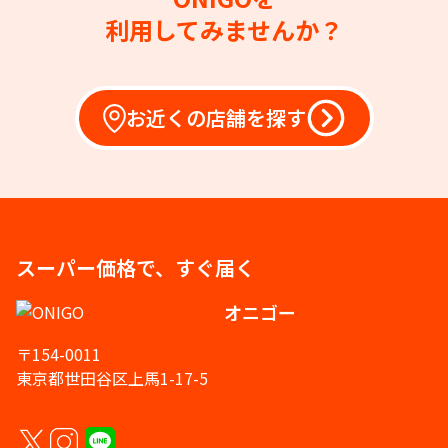
利用してみませんか？
お近くの店舗を探す
スーパー価格で、すぐ届く
オニゴー
〒154-0011
東京都世田谷区上馬1-17-5