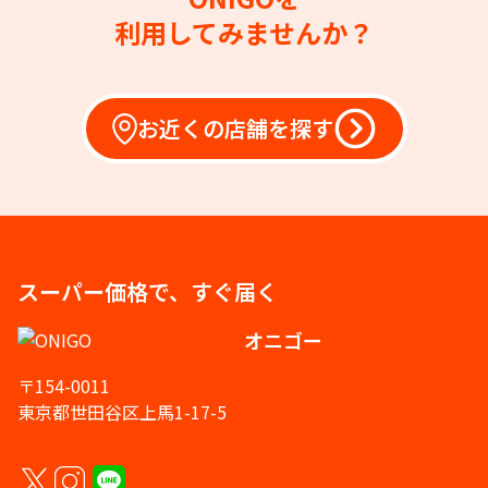
利用してみませんか？
お近くの店舗を探す
スーパー価格で、すぐ届く
オニゴー
〒154-0011
東京都世田谷区上馬1-17-5