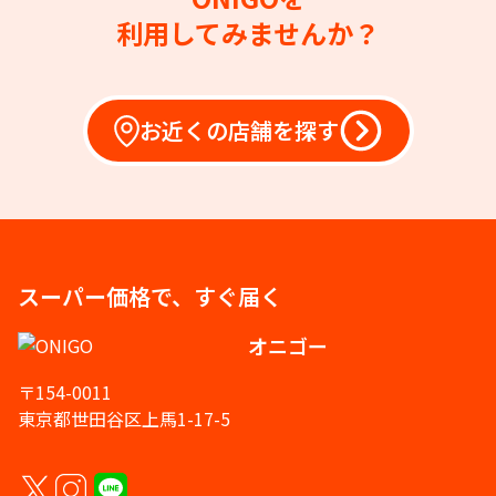
利用してみませんか？
お近くの店舗を探す
スーパー価格で、すぐ届く
オニゴー
〒154-0011
東京都世田谷区上馬1-17-5