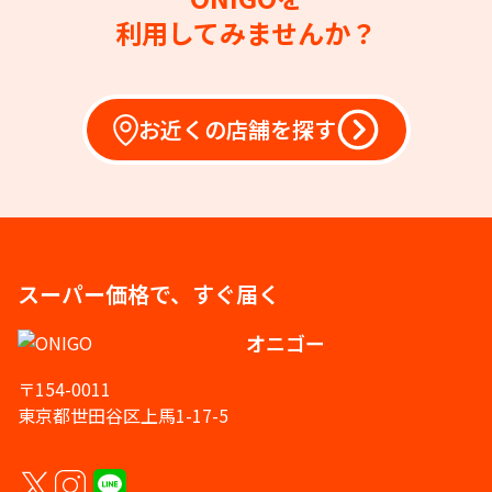
利用してみませんか？
お近くの店舗を探す
スーパー価格で、すぐ届く
オニゴー
〒154-0011
東京都世田谷区上馬1-17-5