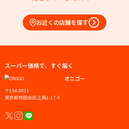
お近くの店舗を探す
スーパー価格で、すぐ届く
オニゴー
〒154-0011
東京都世田谷区上馬1-17-5