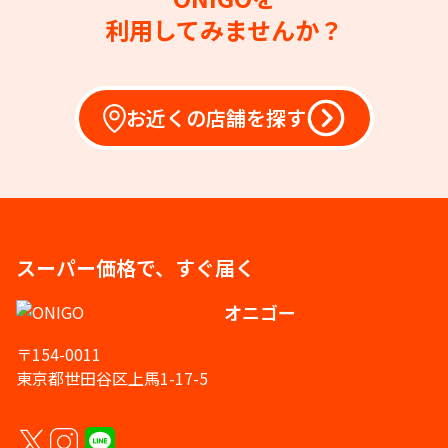
利用してみませんか？
お近くの店舗を探す
スーパー価格で、すぐ届く
オニゴー
〒154-0011
東京都世田谷区上馬1-17-5