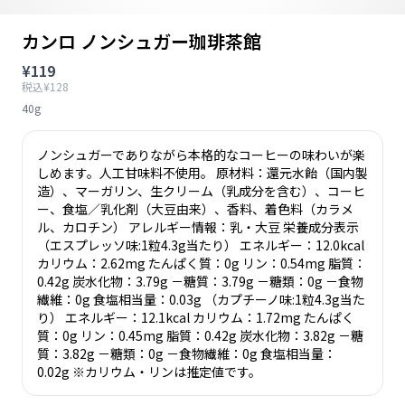
カンロ ノンシュガー珈琲茶館
¥119
税込¥128
40g
ノンシュガーでありながら本格的なコーヒーの味わいが楽
しめます。人工甘味料不使用。 原材料：還元水飴（国内製
造）、マーガリン、生クリーム（乳成分を含む）、コーヒ
ー、食塩／乳化剤（大豆由来）、香料、着色料（カラメ
ル、カロチン） アレルギー情報：乳・大豆 栄養成分表示
（エスプレッソ味:1粒4.3g当たり） エネルギー：12.0kcal
カリウム：2.62mg たんぱく質：0g リン：0.54mg 脂質：
0.42g 炭水化物：3.79g －糖質：3.79g －糖類：0g －食物
繊維：0g 食塩相当量：0.03g （カプチーノ味:1粒4.3g当た
り） エネルギー：12.1kcal カリウム：1.72mg たんぱく
質：0g リン：0.45mg 脂質：0.42g 炭水化物：3.82g －糖
質：3.82g －糖類：0g －食物繊維：0g 食塩相当量：
0.02g ※カリウム・リンは推定値です。