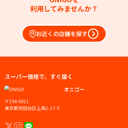
利用してみませんか？
お近くの店舗を探す
スーパー価格で、すぐ届く
オニゴー
〒154-0011
東京都世田谷区上馬1-17-5