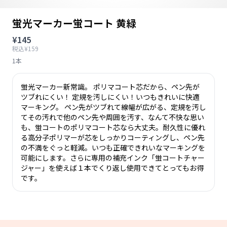
蛍光マーカー蛍コート 黄緑
¥145
税込¥159
1本
蛍光マーカー新常識。 ポリマコート芯だから、ペン先が
ツブれにくい！ 定規を汚しにくい！いつもきれいに快適
マーキング。 ペン先がツブれて線幅が広がる、定規を汚し
てその汚れで他のペン先や周囲を汚す、なんて不快な思い
も、蛍コートのポリマコート芯なら大丈夫。耐久性に優れ
る高分子ポリマーが芯をしっかりコーティングし、ペン先
の不満をぐっと軽減。いつも正確できれいなマーキングを
可能にします。さらに専用の補充インク「蛍コートチャー
ジャー」を使えば１本でくり返し使用できてとってもお得
です。