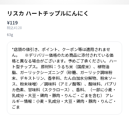
リスカ ハートチップルにんにく
¥119
税込¥128
63g
*店頭の値引き、ポイント、クーポン等は適用されませ
ん。 ※デリバリー価格のため商品に添付されている価
格と異なる場合がございます。予めご了承ください。 ハー
ト型チップス。 原材料：うるち米（国産米）、植物油
脂、ガーリックシーズニング（砂糖、ガーリック調味粉
末、デキストリン、香辛料、たん白加水分解物、粉末ソー
ス、粉末味噌）／調味料（アミノ酸等）、酸味料、パプリ
カ色素、甘味料（スクラロース）、香料、（一部に小麦・
乳成分・大豆・鶏肉・豚肉・りんご・ごまを含む） アレ
ルギー情報：小麦・乳成分・大豆・鶏肉・豚肉・りんご・
ごま