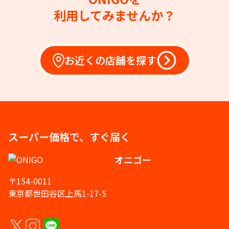
利用してみませんか？
お近くの店舗を探す
スーパー価格で、すぐ届く
オニゴー
〒154-0011
東京都世田谷区上馬1-17-5