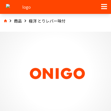
商品
極洋 とりレバー味付