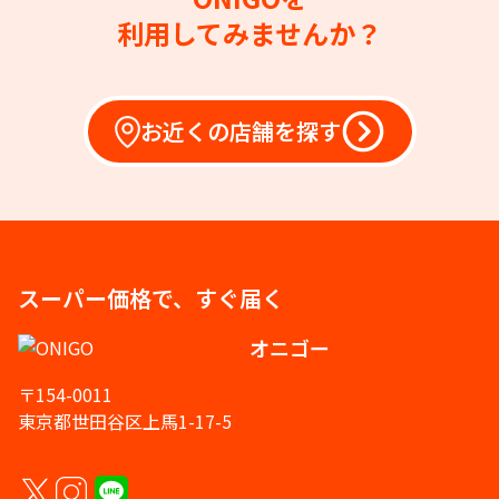
利用してみませんか？
お近くの店舗を探す
スーパー価格で、すぐ届く
オニゴー
〒154-0011
東京都世田谷区上馬1-17-5