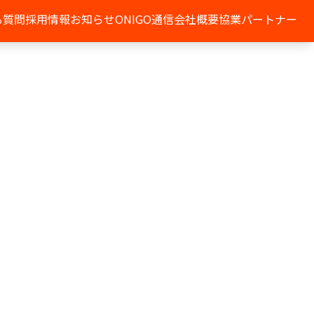
る質問
採用情報
お知らせ
ONIGO通信
会社概要
協業パートナー