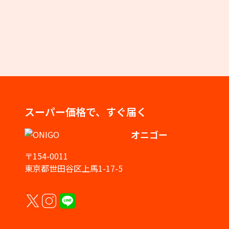
スーパー価格で、すぐ届く
オニゴー
〒154-0011
東京都世田谷区上馬1-17-5