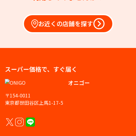
お近くの店舗を探す
スーパー価格で、すぐ届く
オニゴー
〒154-0011
東京都世田谷区上馬1-17-5