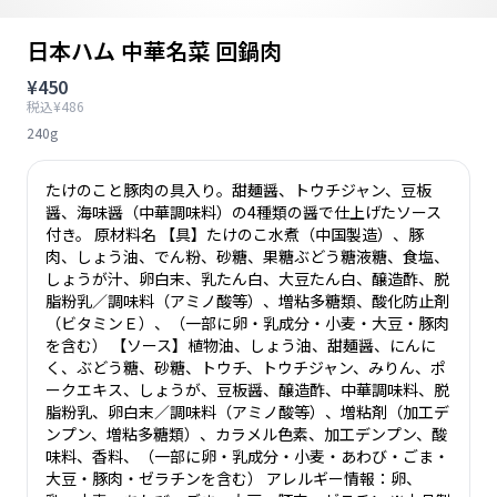
日本ハム 中華名菜 回鍋肉
¥450
税込¥486
240g
たけのこと豚肉の具入り。甜麺醤、トウチジャン、豆板
醤、海味醤（中華調味料）の4種類の醤で仕上げたソース
付き。 原材料名 【具】たけのこ水煮（中国製造）、豚
肉、しょう油、でん粉、砂糖、果糖ぶどう糖液糖、食塩、
しょうが汁、卵白末、乳たん白、大豆たん白、醸造酢、脱
脂粉乳／調味料（アミノ酸等）、増粘多糖類、酸化防止剤
（ビタミンＥ）、（一部に卵・乳成分・小麦・大豆・豚肉
を含む） 【ソース】植物油、しょう油、甜麺醤、にんに
く、ぶどう糖、砂糖、トウチ、トウチジャン、みりん、ポ
ークエキス、しょうが、豆板醤、醸造酢、中華調味料、脱
脂粉乳、卵白末／調味料（アミノ酸等）、増粘剤（加工デ
ンプン、増粘多糖類）、カラメル色素、加工デンプン、酸
味料、香料、（一部に卵・乳成分・小麦・あわび・ごま・
大豆・豚肉・ゼラチンを含む） アレルギー情報：卵、