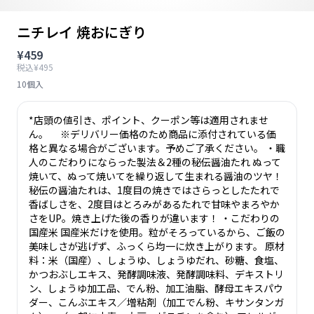
ニチレイ 焼おにぎり
¥459
税込¥495
10個入
*店頭の値引き、ポイント、クーポン等は適用されませ
ん。 ※デリバリー価格のため商品に添付されている価
格と異なる場合がございます。予めご了承ください。 ・職
人のこだわりにならった製法＆2種の秘伝醤油たれ ぬって
焼いて、ぬって焼いてを繰り返して生まれる醤油のツヤ！
秘伝の醤油たれは、1度目の焼きではさらっとしたたれで
香ばしさを、2度目はとろみがあるたれで甘味やまろやか
さをUP。焼き上げた後の香りが違います！ ・こだわりの
国産米 国産米だけを使用。粒がそろっているから、ご飯の
美味しさが逃げず、ふっくら均一に炊き上がります。 原材
料：米（国産）、しょうゆ、しょうゆだれ、砂糖、食塩、
かつおぶしエキス、発酵調味液、発酵調味料、デキストリ
ン、しょうゆ加工品、でん粉、加工油脂、酵母エキスパウ
ダー、こんぶエキス／増粘剤（加工でん粉、キサンタンガ