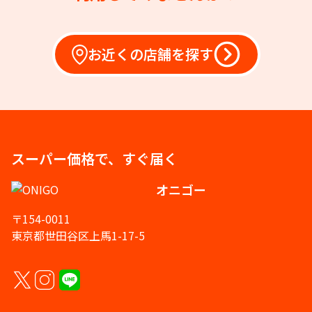
お近くの店舗を探す
スーパー価格で、すぐ届く
オニゴー
〒154-0011
東京都世田谷区上馬1-17-5