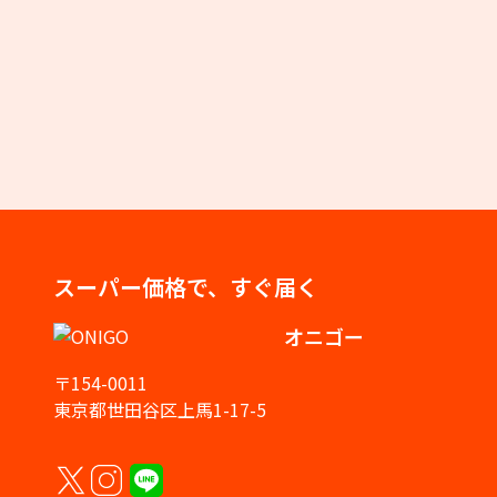
スーパー価格で、すぐ届く
オニゴー
〒154-0011
東京都世田谷区上馬1-17-5