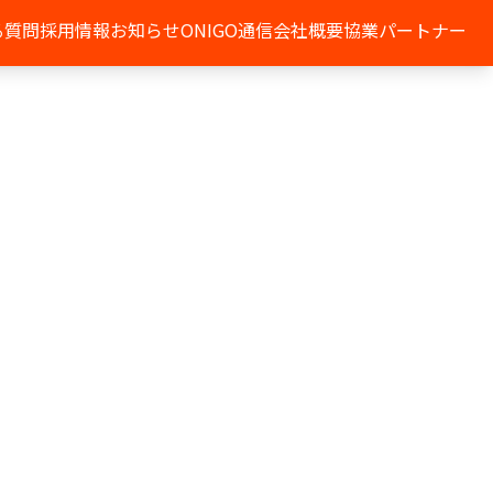
る質問
採用情報
お知らせ
ONIGO通信
会社概要
協業パートナー