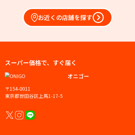
お近くの店舗を探す
スーパー価格で、すぐ届く
オニゴー
〒154-0011
東京都世田谷区上馬1-17-5