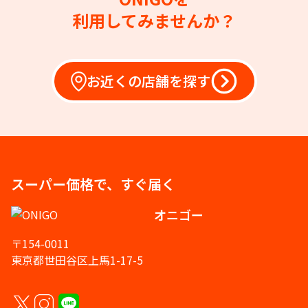
利用してみませんか？
お近くの店舗を探す
スーパー価格で、すぐ届く
オニゴー
〒154-0011
東京都世田谷区上馬1-17-5