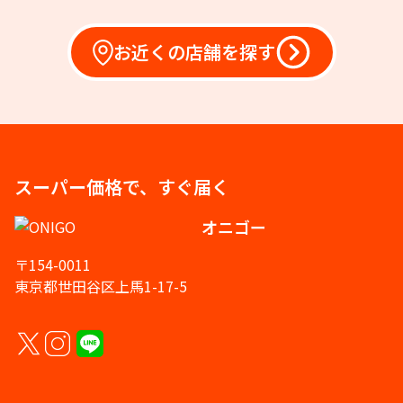
お近くの店舗を探す
スーパー価格で、すぐ届く
オニゴー
〒154-0011
東京都世田谷区上馬1-17-5