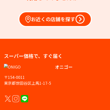
お近くの店舗を探す
スーパー価格で、すぐ届く
オニゴー
〒154-0011
東京都世田谷区上馬1-17-5