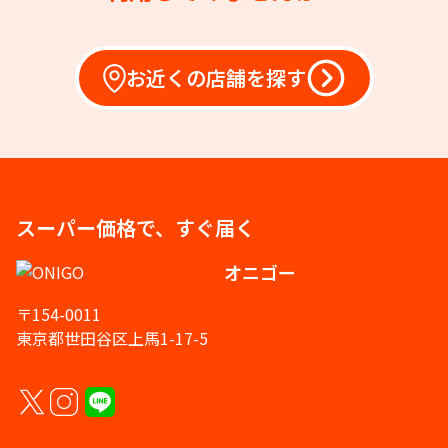
お近くの店舗を探す
スーパー価格で、すぐ届く
オニゴー
〒154-0011
東京都世田谷区上馬1-17-5