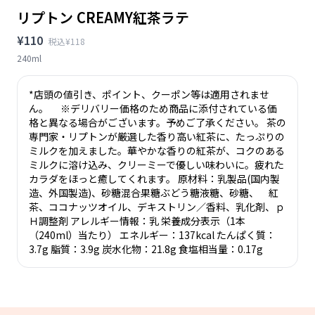
リプトン CREAMY紅茶ラテ
¥110
税込¥118
240ml
*店頭の値引き、ポイント、クーポン等は適用されませ
ん。 ※デリバリー価格のため商品に添付されている価
格と異なる場合がございます。予めご了承ください。 茶の
専門家・リプトンが厳選した香り高い紅茶に、たっぷりの
ミルクを加えました。華やかな香りの紅茶が、コクのある
ミルクに溶け込み、クリーミーで優しい味わいに。疲れた
カラダをほっと癒してくれます。 原材料：乳製品(国内製
造、外国製造)、砂糖混合果糖ぶどう糖液糖、砂糖、 紅
茶、ココナッツオイル、デキストリン／香料、乳化剤、ｐ
Ｈ調整剤 アレルギー情報：乳 栄養成分表示（1本
（240ml）当たり） エネルギー：137kcal たんぱく質：
3.7g 脂質：3.9g 炭水化物：21.8g 食塩相当量：0.17g