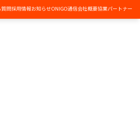
る質問
採用情報
お知らせ
ONIGO通信
会社概要
協業パートナー