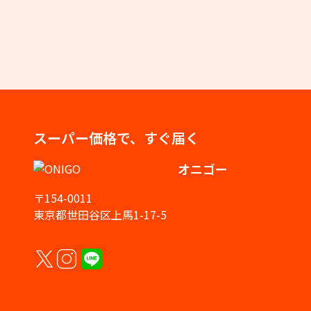
スーパー価格で、すぐ届く
オニゴー
〒154-0011
東京都世田谷区上馬1-17-5