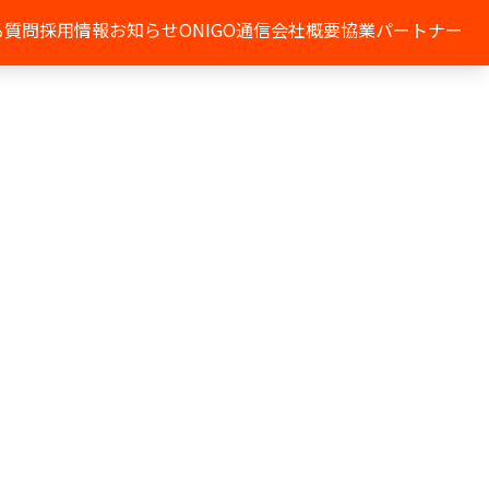
る質問
採用情報
お知らせ
ONIGO通信
会社概要
協業パートナー