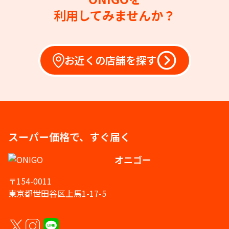
利用してみませんか？
お近くの店舗を探す
スーパー価格で、すぐ届く
オニゴー
〒154-0011
東京都世田谷区上馬1-17-5