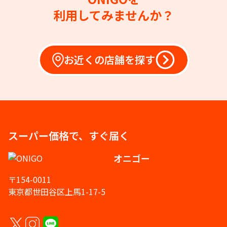
利用してみませんか？
お近くの店舗を探す
スーパー価格で、すぐ届く
オニゴー
〒154-0011
東京都世田谷区上馬1-17-5