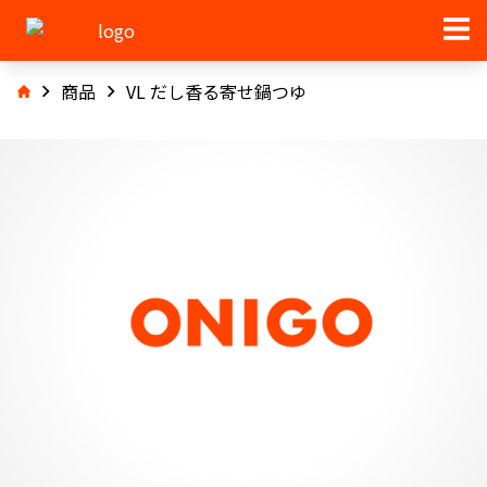
商品
VL だし香る寄せ鍋つゆ