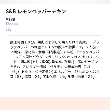
S&B レモンペッパーチキン
¥139
税込¥150
12g
調理時間１０分。鶏肉にまぶして焼くだけで完成。 ブラ
ックペッパーの刺激とレモンの酸味が特徴です。２人前×
２回分。 原材料：食塩(国内製造)､でん粉､ブラックペッパ
ー､レモン果汁パウダー､ガーリック､オレガノ､セロリーシ
ード／調味料(アミノ酸等)､酸味料､香料､(一部にゼラチン
を含む) アレルギー情報：ゼラチン 栄養成分表（1袋
（6g）あたり ＜推定値＞) エネルギー：13kcal たんぱく
質：0.3g 脂質：0.1g 炭水化物：2.6g 食塩相当量：2.6g