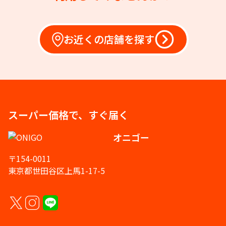
お近くの店舗を探す
スーパー価格で、すぐ届く
オニゴー
〒154-0011
東京都世田谷区上馬1-17-5