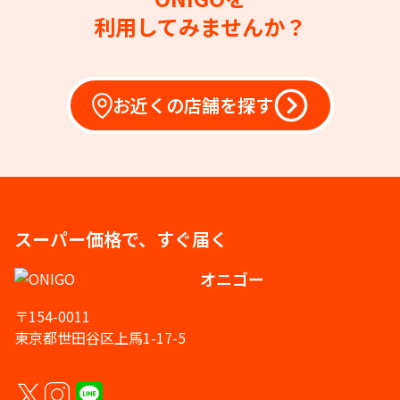
利用してみませんか？
お近くの店舗を探す
スーパー価格で、すぐ届く
オニゴー
〒154-0011
東京都世田谷区上馬1-17-5