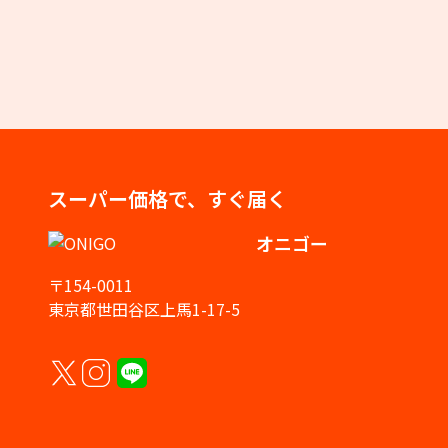
スーパー価格で、すぐ届く
オニゴー
〒154-0011
東京都世田谷区上馬1-17-5