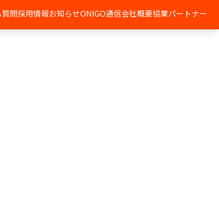
る質問
採用情報
お知らせ
ONIGO通信
会社概要
協業パートナー