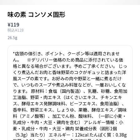
味の素 コンソメ固形
¥119
税込¥128
26.5g
*店頭の値引き、ポイント、クーポン等は適用されませ
ん。 ※デリバリー価格のため商品に添付されている価
格と異なる場合がございます。予めご了承ください。 じっ
くり煮込んだお肉と香味野菜のコクがギュッと詰まった洋
風スープの素です。お好みの肉や野菜と一緒に煮るだけ
で、いつものスープや煮込み料理などが、一層おいしくな
ります。 原材料：食塩（国内製造）、乳糖、砂糖、食用加
工油脂、野菜・肉エキス（はくさいエキス、チキンエキ
ス、酵母エキス発酵調味料、ビーフエキス、食用油脂）、
香辛料、野菜エキス、しょうゆ、果糖、酵母エキス／調味
料（アミノ酸等）、加工でん粉、酸味料、（一部に小麦・
乳成分・牛肉・大豆・鶏肉を含む） アレルギー情報：小
麦・乳成分・牛肉・大豆・鶏肉 栄養成分表（固形1個
（5.3g）当たり） エネルギー：12kcal たんぱく質：0.38g