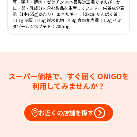
豆・鶏肉・豚肉・ゼラチン ※本品製造工場ではえび・か
に・卵・乳成分を含む製品を生産しています。 栄養成分表
示（1本(65g)あたり） エネルギー：70kcal たんぱく質：
11.1g 脂質：0.5g 炭水化物：4.8g 食塩相当量：1.2g イミ
ダゾールジペプチド：200mg
スーパー価格で、すぐ届く
ONIGOを
利用してみませんか？
お近くの店舗を探す