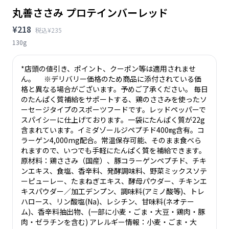
丸善ささみ プロテインバーレッド
¥218
税込¥235
130g
*店頭の値引き、ポイント、クーポン等は適用されませ
ん。 ※デリバリー価格のため商品に添付されている価
格と異なる場合がございます。予めご了承ください。 毎日
のたんぱく質補給をサポートする、鶏のささみを使ったソ
ーセージタイプのスポーツフードです。レッドペッパーで
スパイシーに仕上げております。一袋にたんぱく質が22g
含まれています。イミダゾールジペプチド400㎎含有。コ
ラーゲン4,000mg配合。常温保存可能、そのまま食べら
れますので、いつでも手軽にたんぱく質を補給できます。
原材料：鶏ささみ（国産）、豚コラーゲンペプチド、チキ
ンエキス、食塩、香辛料、発酵調味料、野菜ミックスソテ
ーピューレー、たまねぎエキス、酵母パウダー、チキンエ
キスパウダー／加工デンプン、調味料(アミノ酸等)、トレ
ハロース、リン酸塩(Na)、レシチン、甘味料(ネオテー
ム)、香辛料抽出物、(一部に小麦・ごま・大豆・鶏肉・豚
肉・ゼラチンを含む) アレルギー情報：小麦・ごま・大