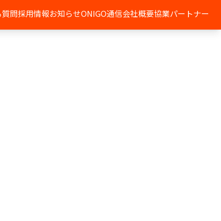
る質問
採用情報
お知らせ
ONIGO通信
会社概要
協業パートナー