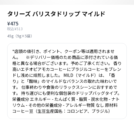
タリーズ バリスタドリップ マイルド
¥475
税込¥513
45g（9g×5袋）
*店頭の値引き、ポイント、クーポン等は適用されませ
ん。 ※デリバリー価格のため商品に添付されている価
格と異なる場合がございます。予めご了承ください。 香り
高いエチオピアモカコーヒーにブラジルコーヒーをブレン
ドし浅めに焙煎しました。 MILD（マイルド）は、「香
り」と「酸味」のマイルドなバランスの取れた味わいで
す。 仕事終わりや食後のリラックスシーンにおすすめで
す。 持ち運びにも便利な個包装のドリップバッグタイプ。
栄養成分 エネルギー - たんぱく質 - 脂質 - 炭水化物 - ナト
リウム - その他の栄養成分 - アレルギー物質 なし 原材料
コーヒー豆（生豆生産国名：コロンビア、ブラジル）