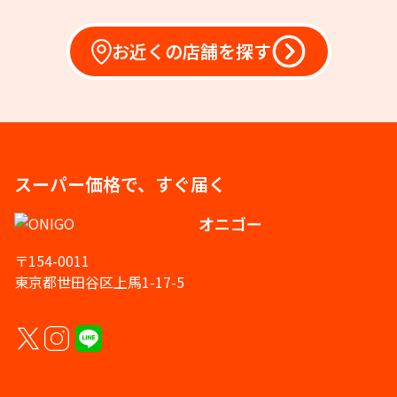
お近くの店舗を探す
スーパー価格で、すぐ届く
オニゴー
〒154-0011
東京都世田谷区上馬1-17-5