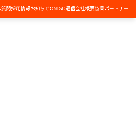
る質問
採用情報
お知らせ
ONIGO通信
会社概要
協業パートナー